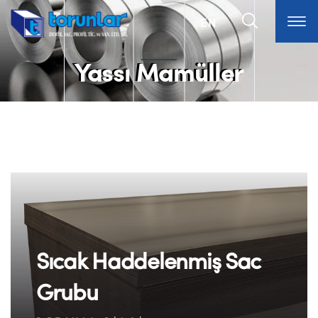
EN
Yassı Mamüller
Sıcak Haddelenmiş Sac
Grubu